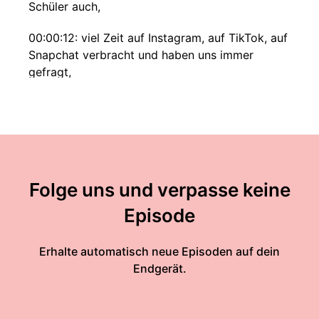
Schüler auch,
00:00:12: viel Zeit auf Instagram, auf TikTok, auf
Snapchat verbracht und haben uns immer
gefragt,
00:00:15: hey, gibt es sich eine coole
Kombination, wie man diesen Social Network
Ansatz und Bildung irgendwie zusammenbringen
kann?
00:00:21: Das muss doch irgendwie cooler und
Folge uns und verpasse keine
ein bisschen spannender für den Schüler gehen.
Episode
00:00:24: Ich begrüße dich beim Inside Talk von
Vodafone Business. Mein Name ist Christoph
Erhalte automatisch neue Episoden auf dein
Bosack und
Endgerät.
00:00:43: heute spreche ich mit zwei sehr
erfolgreichen Unternehmer*innen aus dem